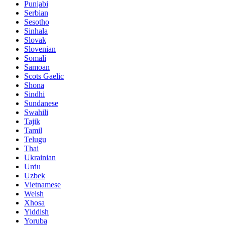
Punjabi
Serbian
Sesotho
Sinhala
Slovak
Slovenian
Somali
Samoan
Scots Gaelic
Shona
Sindhi
Sundanese
Swahili
Tajik
Tamil
Telugu
Thai
Ukrainian
Urdu
Uzbek
Vietnamese
Welsh
Xhosa
Yiddish
Yoruba