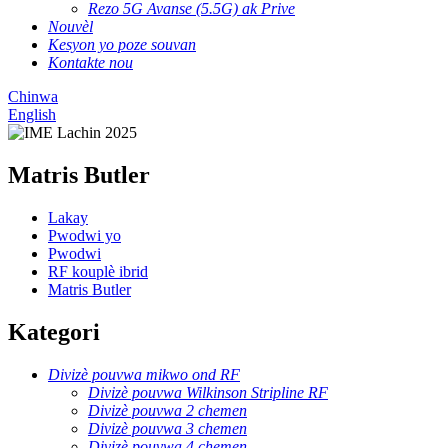
Rezo 5G Avanse (5.5G) ak Prive
Nouvèl
Kesyon yo poze souvan
Kontakte nou
Chinwa
English
Matris Butler
Lakay
Pwodwi yo
Pwodwi
RF kouplè ibrid
Matris Butler
Kategori
Divizè pouvwa mikwo ond RF
Divizè pouvwa Wilkinson Stripline RF
Divizè pouvwa 2 chemen
Divizè pouvwa 3 chemen
Divizè pouvwa 4 chemen