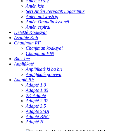
Antèn Array
Antèn kòn
Seri Antèn Peryodik Logaritmik
Antèn mikwostrip
Antèn Omnidireksyonèl
Antèn espiral
Detektè Koaksyal
Asanble Kab
Chanjman RF
Chanjman koaksyal
Chanjman PIN
Bias Tee
Anplifikatè
Anplifikatè ki ba bri
Anplifikatè pouvwa
Adaptè RF
Adaptè 1.0
Adaptè 1.85
2.4 Adaptè
Adaptè 2.92
Adaptè 3.5
Adaptè SMA
Adaptè BNC
Adaptè N