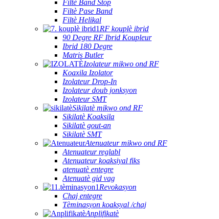
Filtè Band Stop
Filtè Pase Band
Filtè Helikal
RF kouplè ibrid
90 Degre RF Ibrid Koupleur
Ibrid 180 Degre
Matris Butler
Izolateur mikwo ond RF
Koaxila Izolator
Izolateur Drop-In
Izolateur doub jonksyon
Izolateur SMT
Sikilatè mikwo ond RF
Sikilatè Koaksila
Sikilatè gout-an
Sikilatè SMT
Atenuateur mikwo ond RF
Atenuateur reglabl
Atenuateur koaksiyal fiks
atenuatè entegre
Atenuatè gid vag
Revokasyon
Chaj entegre
Tèminasyon koaksyal /chaj
Anplifikatè