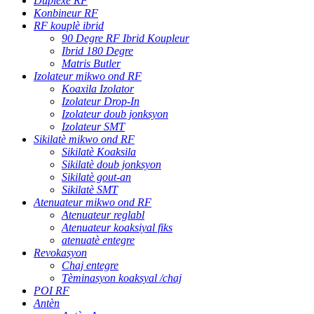
Duplexè RF
Konbineur RF
RF kouplè ibrid
90 Degre RF Ibrid Koupleur
Ibrid 180 Degre
Matris Butler
Izolateur mikwo ond RF
Koaxila Izolator
Izolateur Drop-In
Izolateur doub jonksyon
Izolateur SMT
Sikilatè mikwo ond RF
Sikilatè Koaksila
Sikilatè doub jonksyon
Sikilatè gout-an
Sikilatè SMT
Atenuateur mikwo ond RF
Atenuateur reglabl
Atenuateur koaksiyal fiks
atenuatè entegre
Revokasyon
Chaj entegre
Tèminasyon koaksyal /chaj
POI RF
Antèn