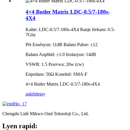
4×4 Butler Matrix LDC-0.5/7-180s-
4X4
Kalite: LDC-0.5/7-180s-4X4 Ranje frekans: 0.5-
7Ghz
Pèt Ensèsyon: 11dB Balans Pahse: ±12
Balans Anplitid: ±1.0 Izolasyon: 14dB
VSWR: 1.5 Pouvwa: 20w (cw)
Enpedans: 50Ω Konektè: SMA-F
4×4 Butler Matrix LDC-0.5/7-180s-4X4
ankèt
detay
Chengdu Lidè Mikwo Ond Teknoloji Co., Ltd.
Lyen rapid: