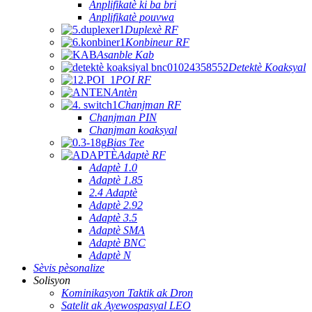
Anplifikatè ki ba bri
Anplifikatè pouvwa
Duplexè RF
Konbineur RF
Asanble Kab
Detektè Koaksyal
POI RF
Antèn
Chanjman RF
Chanjman PIN
Chanjman koaksyal
Bias Tee
Adaptè RF
Adaptè 1.0
Adaptè 1.85
2.4 Adaptè
Adaptè 2.92
Adaptè 3.5
Adaptè SMA
Adaptè BNC
Adaptè N
Sèvis pèsonalize
Solisyon
Kominikasyon Taktik ak Dron
Satelit ak Ayewospasyal LEO