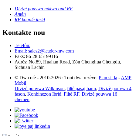
Divizè pouvwa mikwo ond RF
Antèn
RF kouplè ibrid
Kontakte nou
Telefòn:
Email: sales2@leader-mw.com
Faks: 86-28-65199116
Adrès: No.89, Huahan Road, Zòn Chenghua Chengdu,
Sichuan Lachin
© Dwa otè - 2010-2026 : Tout dwa rezève.
Plan sit la
-
AMP
Mobil
Divizè pouvwa Wilkinson
,
filtè pasaj bann
,
Divizè pouvwa 4
fason
,
Konbinezon Ibrid
,
Filtè RF
,
Divizè pouvwa 16
chemen
,