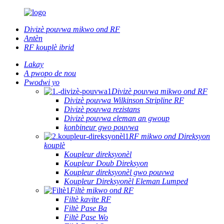
Divizè pouvwa mikwo ond RF
Antèn
RF kouplè ibrid
Lakay
A pwopo de nou
Pwodwi yo
Divizè pouvwa mikwo ond RF
Divizè pouvwa Wilkinson Stripline RF
Divizè pouvwa rezistans
Divizè pouvwa eleman an gwoup
konbineur gwo pouvwa
RF mikwo ond Direksyon
kouplè
Koupleur direksyonèl
Koupleur Doub Direksyon
Koupleur direksyonèl gwo pouvwa
Koupleur Direksyonèl Eleman Lumped
Filtè mikwo ond RF
Filtè kavite RF
Filtè Pase Ba
Filtè Pase Wo