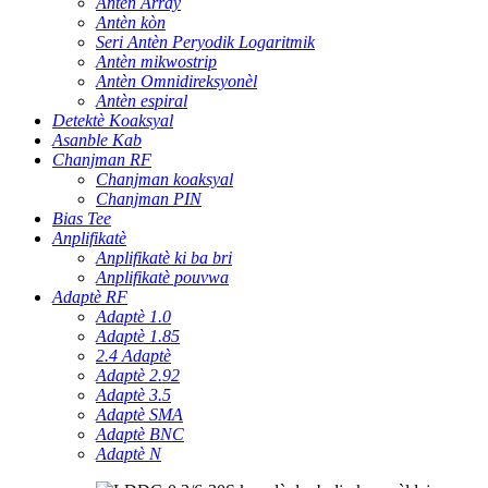
Antèn Array
Antèn kòn
Seri Antèn Peryodik Logaritmik
Antèn mikwostrip
Antèn Omnidireksyonèl
Antèn espiral
Detektè Koaksyal
Asanble Kab
Chanjman RF
Chanjman koaksyal
Chanjman PIN
Bias Tee
Anplifikatè
Anplifikatè ki ba bri
Anplifikatè pouvwa
Adaptè RF
Adaptè 1.0
Adaptè 1.85
2.4 Adaptè
Adaptè 2.92
Adaptè 3.5
Adaptè SMA
Adaptè BNC
Adaptè N