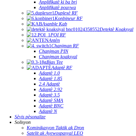
Anplifikatè ki ba bri
Anplifikatè pouvwa
Duplexè RF
Konbineur RF
Asanble Kab
Detektè Koaksyal
POI RF
Antèn
Chanjman RF
Chanjman PIN
Chanjman koaksyal
Bias Tee
Adaptè RF
Adaptè 1.0
Adaptè 1.85
2.4 Adaptè
Adaptè 2.92
Adaptè 3.5
Adaptè SMA
Adaptè BNC
Adaptè N
Sèvis pèsonalize
Solisyon
Kominikasyon Taktik ak Dron
Satelit ak Ayewospasyal LEO