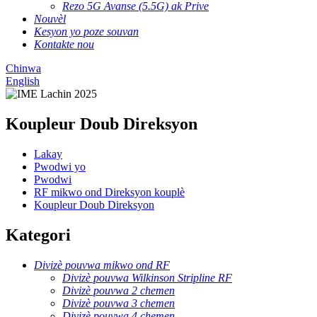
Rezo 5G Avanse (5.5G) ak Prive
Nouvèl
Kesyon yo poze souvan
Kontakte nou
Chinwa
English
Koupleur Doub Direksyon
Lakay
Pwodwi yo
Pwodwi
RF mikwo ond Direksyon kouplè
Koupleur Doub Direksyon
Kategori
Divizè pouvwa mikwo ond RF
Divizè pouvwa Wilkinson Stripline RF
Divizè pouvwa 2 chemen
Divizè pouvwa 3 chemen
Divizè pouvwa 4 chemen