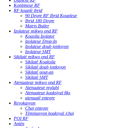
Duplexè RF
Konbineur RF
RF kouplè ibrid
90 Degre RF Ibrid Koupleur
Ibrid 180 Degre
Matris Butler
Izolateur mikwo ond RF
Koaxila Izolator
Izolateur Drop-In
Izolateur doub jonksyon
Izolateur SMT
Sikilatè mikwo ond RF
Sikilatè Koaksila
Sikilatè doub jonksyon
Sikilatè gout-an
Sikilatè SMT
Atenuateur mikwo ond RF
Atenuateur reglabl
Atenuateur koaksiyal fiks
atenuatè entegre
Revokasyon
Chaj entegre
Tèminasyon koaksyal /chaj
POI RF
Antèn