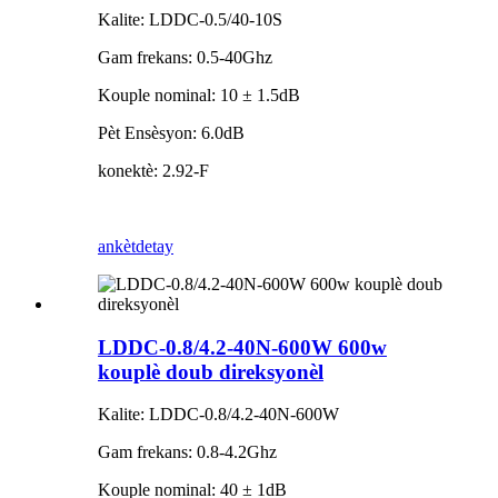
Kalite: LDDC-0.5/40-10S
Gam frekans: 0.5-40Ghz
Kouple nominal: 10 ± 1.5dB
Pèt Ensèsyon: 6.0dB
konektè: 2.92-F
ankèt
detay
LDDC-0.8/4.2-40N-600W 600w
kouplè doub direksyonèl
Kalite: LDDC-0.8/4.2-40N-600W
Gam frekans: 0.8-4.2Ghz
Kouple nominal: 40 ± 1dB