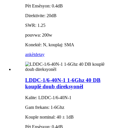
Pèt Ensèsyon: 0.4dB
Direktivite: 20dB
SWR: 1.25
pouvwa: 200w
Konektè: N, kouplaj: SMA
ankèt
detay
LDDC-1/6-40N-1 1-6Ghz 40 DB
kouplè doub direksyonèl
Kalite: LDDC-1/6-40N-1
Gam frekans: 1-6Ghz
Kouple nominal: 40 ± 1dB
Pèt Ensèsyon: 0.4dB