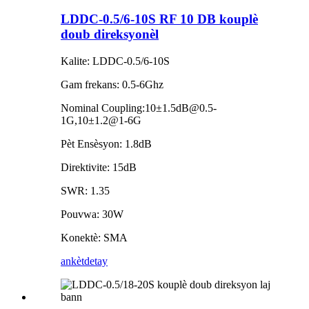
LDDC-0.5/6-10S RF 10 DB kouplè
doub direksyonèl
Kalite: LDDC-0.5/6-10S
Gam frekans: 0.5-6Ghz
Nominal Coupling:10±1.5dB@0.5-
1G,10±1.2@1-6G
Pèt Ensèsyon: 1.8dB
Direktivite: 15dB
SWR: 1.35
Pouvwa: 30W
Konektè: SMA
ankèt
detay