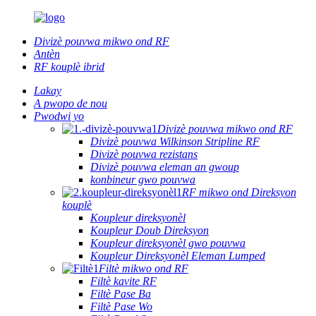
Divizè pouvwa mikwo ond RF
Antèn
RF kouplè ibrid
Lakay
A pwopo de nou
Pwodwi yo
Divizè pouvwa mikwo ond RF
Divizè pouvwa Wilkinson Stripline RF
Divizè pouvwa rezistans
Divizè pouvwa eleman an gwoup
konbineur gwo pouvwa
RF mikwo ond Direksyon
kouplè
Koupleur direksyonèl
Koupleur Doub Direksyon
Koupleur direksyonèl gwo pouvwa
Koupleur Direksyonèl Eleman Lumped
Filtè mikwo ond RF
Filtè kavite RF
Filtè Pase Ba
Filtè Pase Wo