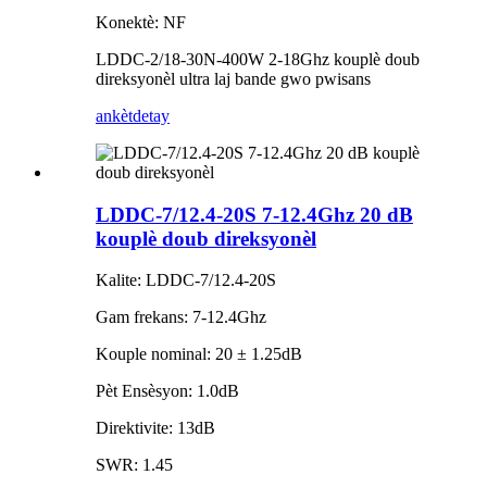
Konektè: NF
LDDC-2/18-30N-400W 2-18Ghz kouplè doub
direksyonèl ultra laj bande gwo pwisans
ankèt
detay
LDDC-7/12.4-20S 7-12.4Ghz 20 dB
kouplè doub direksyonèl
Kalite: LDDC-7/12.4-20S
Gam frekans: 7-12.4Ghz
Kouple nominal: 20 ± 1.25dB
Pèt Ensèsyon: 1.0dB
Direktivite: 13dB
SWR: 1.45