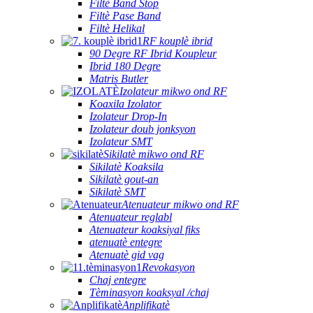
Filtè Band Stop
Filtè Pase Band
Filtè Helikal
RF kouplè ibrid
90 Degre RF Ibrid Koupleur
Ibrid 180 Degre
Matris Butler
Izolateur mikwo ond RF
Koaxila Izolator
Izolateur Drop-In
Izolateur doub jonksyon
Izolateur SMT
Sikilatè mikwo ond RF
Sikilatè Koaksila
Sikilatè gout-an
Sikilatè SMT
Atenuateur mikwo ond RF
Atenuateur reglabl
Atenuateur koaksiyal fiks
atenuatè entegre
Atenuatè gid vag
Revokasyon
Chaj entegre
Tèminasyon koaksyal /chaj
Anplifikatè