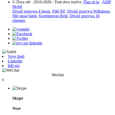
© Dwa otè - 2010-2026 : Tout dwa rezève.
Plan sit la
-
AMP
Mobil
Divizè pouvwa 4 fason
,
Filtè RF
,
Divizè pouvwa Wilkinson
,
filtè pasaj bann
,
Konbinezon Ibrid
,
Divizè pouvwa 16
chemen
,
Voye Imèl
Linkedin
lidè-mv
Wechat
x
Skype
Skype