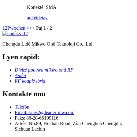
Konektè: SMA
ankèt
detay
1
2
Pwochen >
>>
Paj 1 / 2
Chengdu Lidè Mikwo Ond Teknoloji Co., Ltd.
Lyen rapid:
Divizè pouvwa mikwo ond RF
Antèn
RF kouplè ibrid
Kontakte nou
Telefòn:
Email: sales2@leader-mw.com
Faks: 86-28-65199116
Adrès: No.89, Huahan Road, Zòn Chenghua Chengdu,
Sichuan Lachin