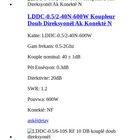
LDDC-0.5/2-40N-600W Koupleur
Doub Direksyonèl Ak Konektè N
Kalite: LDDC-0.5/2-40N-600W
Gam frekans: 0.5-2Ghz
Kouple nominal: 40 ± 1dB
Pèt Ensèsyon: 0.3dB
Direktivite: 20dB
SWR: 1.2
Pouvwa: 600W
Konektè: NF
ankèt
detay