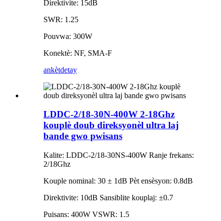
Direktivite: 15dB
SWR: 1.25
Pouvwa: 300W
Konektè: NF, SMA-F
ankèt
detay
LDDC-2/18-30N-400W 2-18Ghz
kouplè doub direksyonèl ultra laj
bande gwo pwisans
Kalite: LDDC-2/18-30NS-400W Ranje frekans:
2/18Ghz
Kouple nominal: 30 ± 1dB Pèt ensèsyon: 0.8dB
Direktivite: 10dB Sansiblite kouplaj: ±0.7
Puisans: 400W VSWR: 1.5