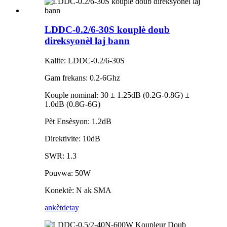
LDDC-0.2/6-30S kouplè doub
direksyonèl laj bann
Kalite: LDDC-0.2/6-30S
Gam frekans: 0.2-6Ghz
Kouple nominal: 30 ± 1.25dB (0.2G-0.8G) ±
1.0dB (0.8G-6G)
Pèt Ensèsyon: 1.2dB
Direktivite: 10dB
SWR: 1.3
Pouvwa: 50W
Konektè: N ak SMA
ankèt
detay