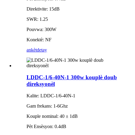
Direktivite: 15dB
SWR: 1.25
Pouvwa: 300W
Konektè: NF
ankèt
detay
LDDC-1/6-40N-1 300w kouplè doub
direksyonèl
Kalite: LDDC-1/6-40N-1
Gam frekans: 1-6Ghz
Kouple nominal: 40 ± 1dB
Pèt Ensèsyon: 0.4dB