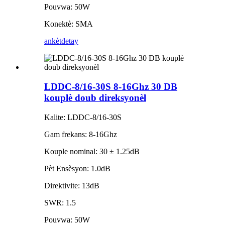
Pouvwa: 50W
Konektè: SMA
ankèt
detay
LDDC-8/16-30S 8-16Ghz 30 DB
kouplè doub direksyonèl
Kalite: LDDC-8/16-30S
Gam frekans: 8-16Ghz
Kouple nominal: 30 ± 1.25dB
Pèt Ensèsyon: 1.0dB
Direktivite: 13dB
SWR: 1.5
Pouvwa: 50W