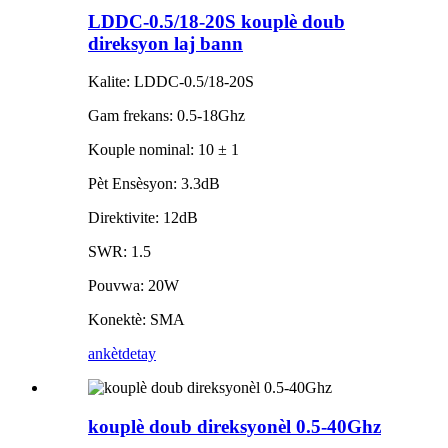
LDDC-0.5/18-20S kouplè doub
direksyon laj bann
Kalite: LDDC-0.5/18-20S
Gam frekans: 0.5-18Ghz
Kouple nominal: 10 ± 1
Pèt Ensèsyon: 3.3dB
Direktivite: 12dB
SWR: 1.5
Pouvwa: 20W
Konektè: SMA
ankèt
detay
kouplè doub direksyonèl 0.5-40Ghz