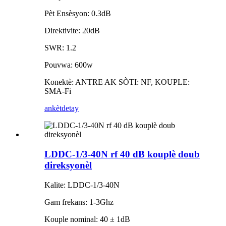
Pèt Ensèsyon: 0.3dB
Direktivite: 20dB
SWR: 1.2
Pouvwa: 600w
Konektè: ANTRE AK SÒTI: NF, KOUPLE:
SMA-Fi
ankèt
detay
LDDC-1/3-40N rf 40 dB kouplè doub
direksyonèl
Kalite: LDDC-1/3-40N
Gam frekans: 1-3Ghz
Kouple nominal: 40 ± 1dB