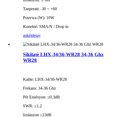
Tanperati: -30 ~ +60
Pouvwa (W): 10W
Konektè: SMA/N / Drop in
ankèt
detay
Sikilatè LHX-34/36-WR28 34-36 Ghz
WR28
Kalite: LHX-34/36-WR28
Frekans: 34-36 Ghz
Pèt Ensèsyon: ≤0.3dB
SWR: ≤1.2
Izolasyon ≥23dB