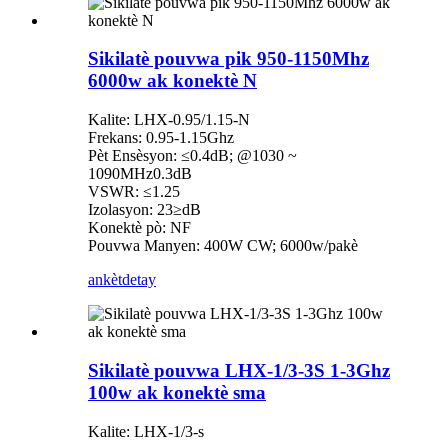
Sikilatè pouvwa pik 950-1150Mhz
6000w ak konektè N
Kalite: LHX-0.95/1.15-N
Frekans: 0.95-1.15Ghz
Pèt Ensèsyon: ≤0.4dB; @1030 ~
1090MHz0.3dB
VSWR: ≤1.25
Izolasyon: 23≥dB
Konektè pò: NF
Pouvwa Manyen: 400W CW; 6000w/pakè
ankèt
detay
Sikilatè pouvwa LHX-1/3-3S 1-3Ghz
100w ak konektè sma
Kalite: LHX-1/3-s