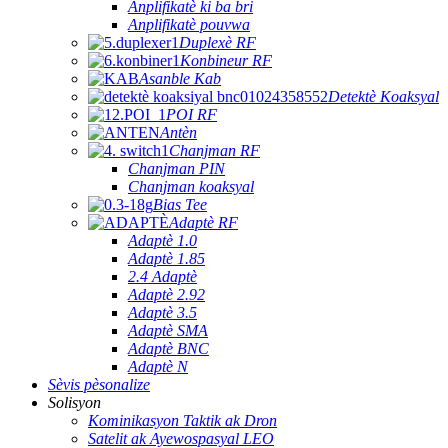
Anplifikatè ki ba bri
Anplifikatè pouvwa
Duplexè RF
Konbineur RF
Asanble Kab
Detektè Koaksyal
POI RF
Antèn
Chanjman RF
Chanjman PIN
Chanjman koaksyal
Bias Tee
Adaptè RF
Adaptè 1.0
Adaptè 1.85
2.4 Adaptè
Adaptè 2.92
Adaptè 3.5
Adaptè SMA
Adaptè BNC
Adaptè N
Sèvis pèsonalize
Solisyon
Kominikasyon Taktik ak Dron
Satelit ak Ayewospasyal LEO