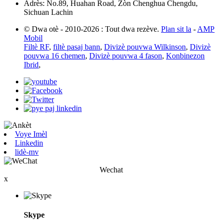
Adrès: No.89, Huahan Road, Zòn Chenghua Chengdu,
Sichuan Lachin
© Dwa otè - 2010-2026 : Tout dwa rezève.
Plan sit la
-
AMP
Mobil
Filtè RF
,
filtè pasaj bann
,
Divizè pouvwa Wilkinson
,
Divizè
pouvwa 16 chemen
,
Divizè pouvwa 4 fason
,
Konbinezon
Ibrid
,
Voye Imèl
Linkedin
lidè-mv
Wechat
x
Skype