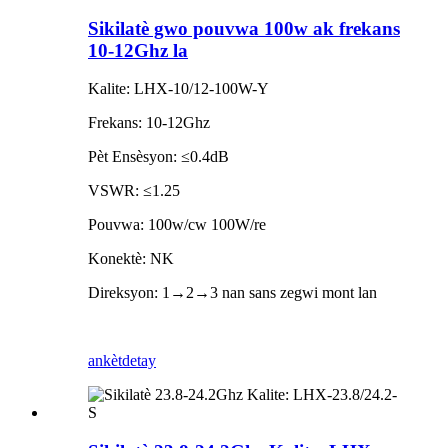
Sikilatè gwo pouvwa 100w ak frekans
10-12Ghz la
Kalite: LHX-10/12-100W-Y
Frekans: 10-12Ghz
Pèt Ensèsyon: ≤0.4dB
VSWR: ≤1.25
Pouvwa: 100w/cw 100W/re
Konektè: NK
Direksyon: 1→2→3 nan sans zegwi mont lan
ankèt
detay