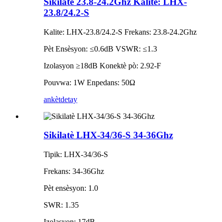
Sikilatè 23.8-24.2Ghz Kalite: LHX-
23.8/24.2-S
Kalite: LHX-23.8/24.2-S Frekans: 23.8-24.2Ghz
Pèt Ensèsyon: ≤0.6dB VSWR: ≤1.3
Izolasyon ≥18dB Konektè pò: 2.92-F
Pouvwa: 1W Enpedans: 50Ω
ankèt
detay
Sikilatè LHX-34/36-S 34-36Ghz
Tipik: LHX-34/36-S
Frekans: 34-36Ghz
Pèt ensèsyon: 1.0
SWR: 1.35
Izolasyon: 17dB