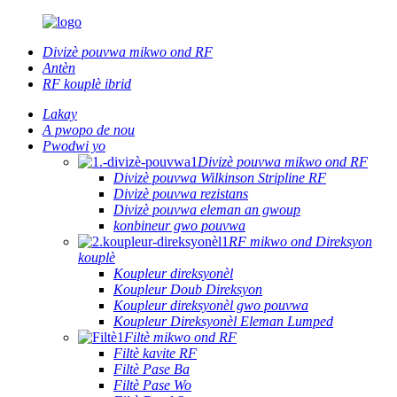
Divizè pouvwa mikwo ond RF
Antèn
RF kouplè ibrid
Lakay
A pwopo de nou
Pwodwi yo
Divizè pouvwa mikwo ond RF
Divizè pouvwa Wilkinson Stripline RF
Divizè pouvwa rezistans
Divizè pouvwa eleman an gwoup
konbineur gwo pouvwa
RF mikwo ond Direksyon
kouplè
Koupleur direksyonèl
Koupleur Doub Direksyon
Koupleur direksyonèl gwo pouvwa
Koupleur Direksyonèl Eleman Lumped
Filtè mikwo ond RF
Filtè kavite RF
Filtè Pase Ba
Filtè Pase Wo