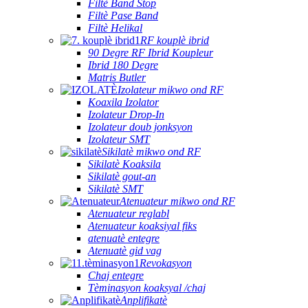
Filtè Band Stop
Filtè Pase Band
Filtè Helikal
RF kouplè ibrid
90 Degre RF Ibrid Koupleur
Ibrid 180 Degre
Matris Butler
Izolateur mikwo ond RF
Koaxila Izolator
Izolateur Drop-In
Izolateur doub jonksyon
Izolateur SMT
Sikilatè mikwo ond RF
Sikilatè Koaksila
Sikilatè gout-an
Sikilatè SMT
Atenuateur mikwo ond RF
Atenuateur reglabl
Atenuateur koaksiyal fiks
atenuatè entegre
Atenuatè gid vag
Revokasyon
Chaj entegre
Tèminasyon koaksyal /chaj
Anplifikatè