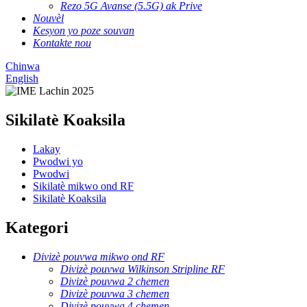
Rezo 5G Avanse (5.5G) ak Prive
Nouvèl
Kesyon yo poze souvan
Kontakte nou
Chinwa
English
Sikilatè Koaksila
Lakay
Pwodwi yo
Pwodwi
Sikilatè mikwo ond RF
Sikilatè Koaksila
Kategori
Divizè pouvwa mikwo ond RF
Divizè pouvwa Wilkinson Stripline RF
Divizè pouvwa 2 chemen
Divizè pouvwa 3 chemen
Divizè pouvwa 4 chemen