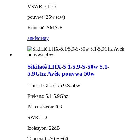
VSWR: ≤1.25
pouvwa: 25w (aw)
Konektè: SMA-F
ankèt
detay
Sikilatè LHX-5.1/5.9-S-50w 5.1-
5.9Ghz Avèk pouvwa 50w
Tipik: LGL-5.1/5.9-S-50w
Frekans: 5.1-5.9Ghz
Pèt ensèsyon: 0.3
SWR: 1.2
Izolasyon: 22dB
Tanperati: -30 ~ +60