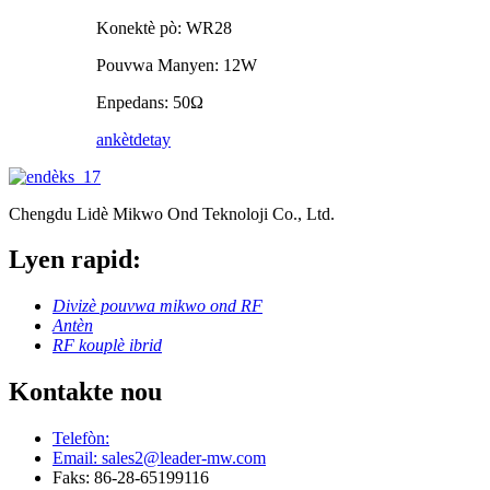
Konektè pò: WR28
Pouvwa Manyen: 12W
Enpedans: 50Ω
ankèt
detay
Chengdu Lidè Mikwo Ond Teknoloji Co., Ltd.
Lyen rapid:
Divizè pouvwa mikwo ond RF
Antèn
RF kouplè ibrid
Kontakte nou
Telefòn:
Email: sales2@leader-mw.com
Faks: 86-28-65199116