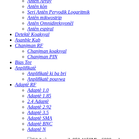
Antèn Array
Antèn kòn
Seri Antèn Peryodik Logaritmik
Antèn mikwostrip
Antèn Omnidireksyonèl
Antèn espiral
Detektè Koaksyal
Asanble Kab
Chanjman RF
Chanjman koaksyal
Chanjman PIN
Bias Tee
Anplifikatè
Anplifikatè ki ba bri
Anplifikatè pouvwa
Adaptè RF
Adaptè 1.0
Adaptè 1.85
2.4 Adaptè
Adaptè 2.92
Adaptè 3.5
Adaptè SMA
Adaptè BNC
Adaptè N