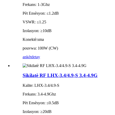
Frekans: 1-3Ghz
Pèt Ensèsyon: ≤1.2dB
VSWR: ≤1.25
Izolasyon: ≥10dB
Konektè:sma
pouvwa: 100W (CW)
ankèt
detay
Sikilatè RF LHX-3.4/4.9-S 3.4-4.9G
Kalite: LHX-3.4/4.9-S
Frekans: 3.4-4.9Ghz
Pèt Ensèsyon: ≤0.5dB
Izolasyon: ≥20dB