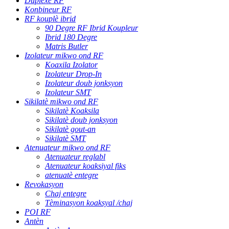
Duplexè RF
Konbineur RF
RF kouplè ibrid
90 Degre RF Ibrid Koupleur
Ibrid 180 Degre
Matris Butler
Izolateur mikwo ond RF
Koaxila Izolator
Izolateur Drop-In
Izolateur doub jonksyon
Izolateur SMT
Sikilatè mikwo ond RF
Sikilatè Koaksila
Sikilatè doub jonksyon
Sikilatè gout-an
Sikilatè SMT
Atenuateur mikwo ond RF
Atenuateur reglabl
Atenuateur koaksiyal fiks
atenuatè entegre
Revokasyon
Chaj entegre
Tèminasyon koaksyal /chaj
POI RF
Antèn