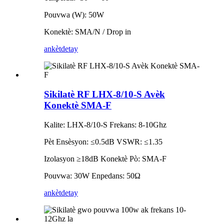
Pouvwa (W): 50W
Konektè: SMA/N / Drop in
ankèt
detay
Sikilatè RF LHX-8/10-S Avèk
Konektè SMA-F
Kalite: LHX-8/10-S Frekans: 8-10Ghz
Pèt Ensèsyon: ≤0.5dB VSWR: ≤1.35
Izolasyon ≥18dB Konektè Pò: SMA-F
Pouvwa: 30W Enpedans: 50Ω
ankèt
detay