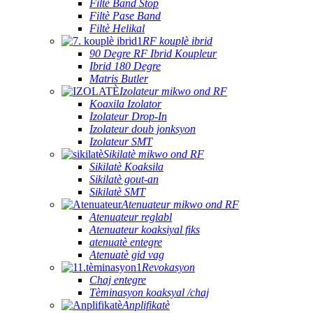
Filtè Band Stop
Filtè Pase Band
Filtè Helikal
RF kouplè ibrid
90 Degre RF Ibrid Koupleur
Ibrid 180 Degre
Matris Butler
Izolateur mikwo ond RF
Koaxila Izolator
Izolateur Drop-In
Izolateur doub jonksyon
Izolateur SMT
Sikilatè mikwo ond RF
Sikilatè Koaksila
Sikilatè gout-an
Sikilatè SMT
Atenuateur mikwo ond RF
Atenuateur reglabl
Atenuateur koaksiyal fiks
atenuatè entegre
Atenuatè gid vag
Revokasyon
Chaj entegre
Tèminasyon koaksyal /chaj
Anplifikatè