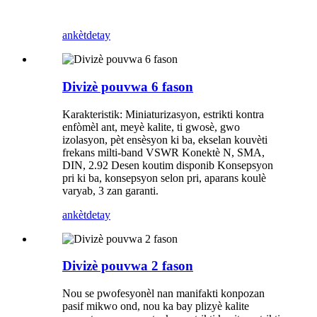
ankèt
detay
Divizè pouvwa 6 fason
Karakteristik: Miniaturizasyon, estrikti kontra
enfòmèl ant, meyè kalite, ti gwosè, gwo
izolasyon, pèt ensèsyon ki ba, ekselan kouvèti
frekans milti-band VSWR Konektè N, SMA,
DIN, 2.92 Desen koutim disponib Konsepsyon
pri ki ba, konsepsyon selon pri, aparans koulè
varyab, 3 zan garanti.
ankèt
detay
Divizè pouvwa 2 fason
Nou se pwofesyonèl nan manifakti konpozan
pasif mikwo ond, nou ka bay plizyè kalite