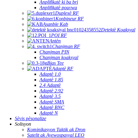
Anplifikatè ki ba bri
Anplifikatè pouvwa
Duplexè RF
Konbineur RF
Asanble Kab
Detektè Koaksyal
POI RF
Antèn
Chanjman RF
Chanjman PIN
Chanjman koaksyal
Bias Tee
Adaptè RF
Adaptè 1.0
Adaptè 1.85
2.4 Adaptè
Adaptè 2.92
Adaptè 3.5
Adaptè SMA
Adaptè BNC
Adaptè N
Sèvis pèsonalize
Solisyon
Kominikasyon Taktik ak Dron
Satelit ak Ayewospasyal LEO