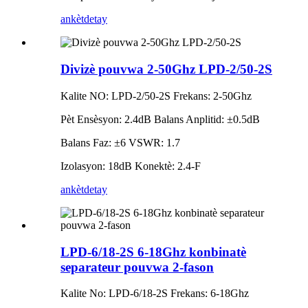
ankèt
detay
Divizè pouvwa 2-50Ghz LPD-2/50-2S
Kalite NO: LPD-2/50-2S Frekans: 2-50Ghz
Pèt Ensèsyon: 2.4dB Balans Anplitid: ±0.5dB
Balans Faz: ±6 VSWR: 1.7
Izolasyon: 18dB Konektè: 2.4-F
ankèt
detay
LPD-6/18-2S 6-18Ghz konbinatè
separateur pouvwa 2-fason
Kalite No: LPD-6/18-2S Frekans: 6-18Ghz