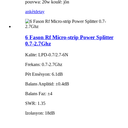
pouvwa: 20w koulè: jòn
ankèt
detay
6 Fason Rf Micro-strip Power Splitter
0.7-2.7Ghz
Kalite: LPD-0.7/2.7-6N
Frekans: 0.7-2.7Ghz
Pèt Ensèsyon: 6.1dB
Balans Anplitid: ±0.4dB
Balans Faz: ±4
SWR: 1.35
Izolasyon: 18dB