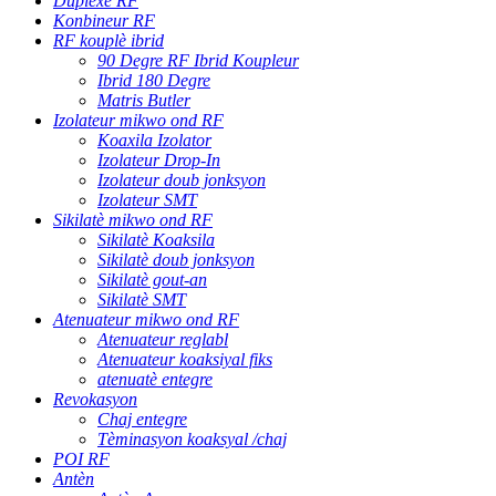
Duplexè RF
Konbineur RF
RF kouplè ibrid
90 Degre RF Ibrid Koupleur
Ibrid 180 Degre
Matris Butler
Izolateur mikwo ond RF
Koaxila Izolator
Izolateur Drop-In
Izolateur doub jonksyon
Izolateur SMT
Sikilatè mikwo ond RF
Sikilatè Koaksila
Sikilatè doub jonksyon
Sikilatè gout-an
Sikilatè SMT
Atenuateur mikwo ond RF
Atenuateur reglabl
Atenuateur koaksiyal fiks
atenuatè entegre
Revokasyon
Chaj entegre
Tèminasyon koaksyal /chaj
POI RF
Antèn