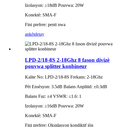
Izolasyon: ≥18dB Pouvwa: 20W
Konektè: SMA-F
Fini prefere: penti nwa
ankèt
detay
LPD-2/18-8S 2-18Ghz 8 fason divizè
pouvwa splitter konbineur
Kalite No: LPD-2/18-8S Frekans: 2-18Ghz
Pèt Ensèsyon: 3.5dB Balans Anplitid: ±0.3dB
Balans Faz: ±4 VSWR: ≤1.6: 1
Izolasyon: ≥16dB Pouvwa: 20W
Konektè: SMA-F
Fini prefere: Oksidasyon kondiktif jòn