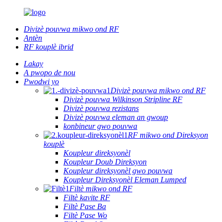
Divizè pouvwa mikwo ond RF
Antèn
RF kouplè ibrid
Lakay
A pwopo de nou
Pwodwi yo
Divizè pouvwa mikwo ond RF
Divizè pouvwa Wilkinson Stripline RF
Divizè pouvwa rezistans
Divizè pouvwa eleman an gwoup
konbineur gwo pouvwa
RF mikwo ond Direksyon
kouplè
Koupleur direksyonèl
Koupleur Doub Direksyon
Koupleur direksyonèl gwo pouvwa
Koupleur Direksyonèl Eleman Lumped
Filtè mikwo ond RF
Filtè kavite RF
Filtè Pase Ba
Filtè Pase Wo