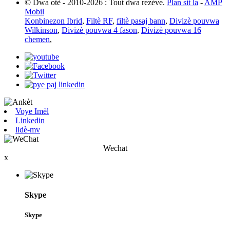
© Dwa otè - 2010-2026 : Tout dwa rezève.
Plan sit la
-
AMP
Mobil
Konbinezon Ibrid
,
Filtè RF
,
filtè pasaj bann
,
Divizè pouvwa
Wilkinson
,
Divizè pouvwa 4 fason
,
Divizè pouvwa 16
chemen
,
Voye Imèl
Linkedin
lidè-mv
Wechat
x
Skype
Skype