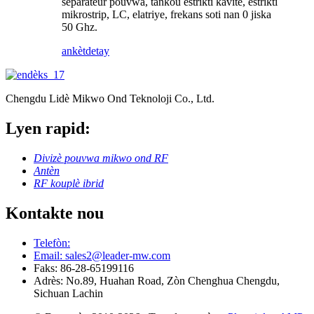
separateur pouvwa, tankou estrikti kavite, estrikti
mikrostrip, LC, elatriye, frekans soti nan 0 jiska
50 Ghz.
ankèt
detay
Chengdu Lidè Mikwo Ond Teknoloji Co., Ltd.
Lyen rapid:
Divizè pouvwa mikwo ond RF
Antèn
RF kouplè ibrid
Kontakte nou
Telefòn:
Email: sales2@leader-mw.com
Faks: 86-28-65199116
Adrès: No.89, Huahan Road, Zòn Chenghua Chengdu,
Sichuan Lachin