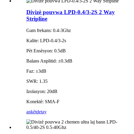
Divizè pouvwa LPD-0.4/3-2S 2 Way
Stripline
Gam frekans: 0.4-3Ghz
Kalite: LPD-0.4/3-2s
Pèt Ensèsyon: 0.5dB
Balans Anplitid: ±0.3dB
Faz: ±3dB
SWR: 1.35
Izolasyon: 20dB
Konektè: SMA-F
ankèt
detay