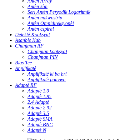
Antèn Array
Antèn kòn
Seri Antèn Peryodik Logaritmik
Antèn mikwostrip
Antèn Omnidireksyonèl
Antèn espiral
Detektè Koaksyal
Asanble Kab
Chanjman RF
Chanjman koaksyal
Chanjman PIN
Bias Tee
Anplifikatè
Anplifikatè ki ba bri
Anplifikatè pouvwa
Adaptè RF
Adaptè 1.0
Adaptè 1.85
2.4 Adaptè
Adaptè 2.92
Adaptè 3.5
Adaptè SMA
Adaptè BNC
Adaptè N