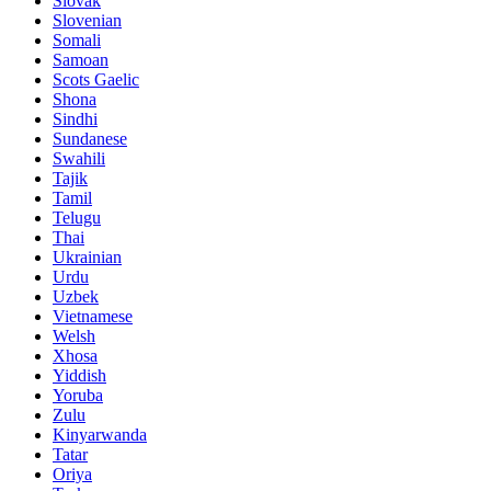
Slovak
Slovenian
Somali
Samoan
Scots Gaelic
Shona
Sindhi
Sundanese
Swahili
Tajik
Tamil
Telugu
Thai
Ukrainian
Urdu
Uzbek
Vietnamese
Welsh
Xhosa
Yiddish
Yoruba
Zulu
Kinyarwanda
Tatar
Oriya