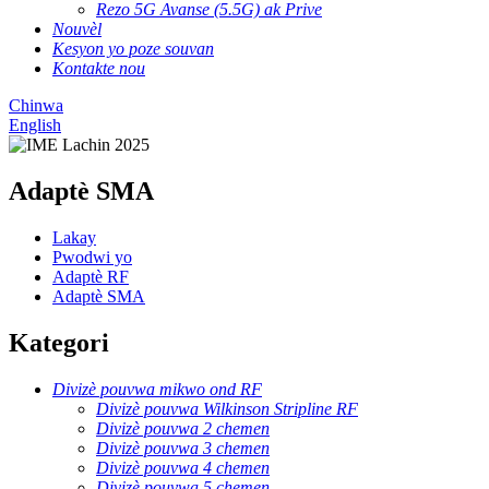
Rezo 5G Avanse (5.5G) ak Prive
Nouvèl
Kesyon yo poze souvan
Kontakte nou
Chinwa
English
Adaptè SMA
Lakay
Pwodwi yo
Adaptè RF
Adaptè SMA
Kategori
Divizè pouvwa mikwo ond RF
Divizè pouvwa Wilkinson Stripline RF
Divizè pouvwa 2 chemen
Divizè pouvwa 3 chemen
Divizè pouvwa 4 chemen
Divizè pouvwa 5 chemen