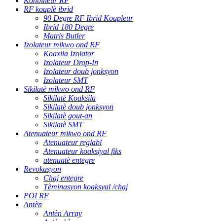
Konbineur RF
RF kouplè ibrid
90 Degre RF Ibrid Koupleur
Ibrid 180 Degre
Matris Butler
Izolateur mikwo ond RF
Koaxila Izolator
Izolateur Drop-In
Izolateur doub jonksyon
Izolateur SMT
Sikilatè mikwo ond RF
Sikilatè Koaksila
Sikilatè doub jonksyon
Sikilatè gout-an
Sikilatè SMT
Atenuateur mikwo ond RF
Atenuateur reglabl
Atenuateur koaksiyal fiks
atenuatè entegre
Revokasyon
Chaj entegre
Tèminasyon koaksyal /chaj
POI RF
Antèn
Antèn Array