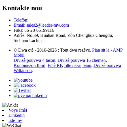
Kontakte nou
Telefòn:
Email: sales2@leader-mw.com
Faks: 86-28-65199116
Adrès: No.89, Huahan Road, Zòn Chenghua Chengdu,
Sichuan Lachin
© Dwa otè - 2010-2026 : Tout dwa rezève.
Plan sit la
-
AMP
Mobil
Divizè pouvwa 4 fason
,
Divizè pouvwa 16 chemen
,
Konbinezon Ibrid
,
Filtè RF
,
filtè pasaj bann
,
Divizè pouvwa
Wilkinson
,
Voye Imèl
Linkedin
lidè-mv