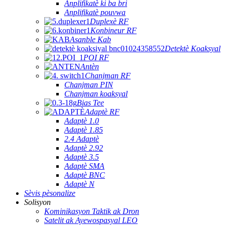
Anplifikatè ki ba bri
Anplifikatè pouvwa
Duplexè RF
Konbineur RF
Asanble Kab
Detektè Koaksyal
POI RF
Antèn
Chanjman RF
Chanjman PIN
Chanjman koaksyal
Bias Tee
Adaptè RF
Adaptè 1.0
Adaptè 1.85
2.4 Adaptè
Adaptè 2.92
Adaptè 3.5
Adaptè SMA
Adaptè BNC
Adaptè N
Sèvis pèsonalize
Solisyon
Kominikasyon Taktik ak Dron
Satelit ak Ayewospasyal LEO