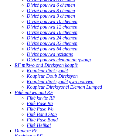
Divizè pouvwa 6 chemen
Divizè pouvwa 8 chemen
Divizè pouvwa 9 chemen
Divizè pouvwa 10 chemen
Divizè pouvwa 12 chemen
Divizè pouvwa 16 chemen
Divizè pouvwa 24 chemen
Divizè pouvwa 32 chemen
Divizè pouvwa 64 chemen
Divizè pouvwa rezistans
Divizè pouvwa eleman an gwoup
RF mikwo ond Direksyon kouplè
Koupleur direksyonèl
Koupleur Doub Direksyon
Koupleur direksyonèl gwo pouvwa
Koupleur Direksyonèl Eleman Lumped
Filtè mikwo ond RF
Filtè kavite RF
Filtè Pase Ba
Filtè Pase Wo
Filtè Band Stop
Filtè Pase Band
Filtè Helikal
Duplexè RF