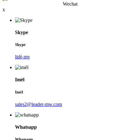
Wechat
x
Skype
Skype
lidè-mv
Imèl
Imèl
sales2@leader-mw.com
Whatsapp
Whatsapp