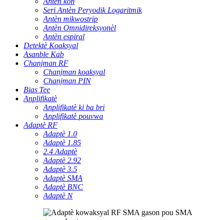
Antèn kòn
Seri Antèn Peryodik Logaritmik
Antèn mikwostrip
Antèn Omnidireksyonèl
Antèn espiral
Detektè Koaksyal
Asanble Kab
Chanjman RF
Chanjman koaksyal
Chanjman PIN
Bias Tee
Anplifikatè
Anplifikatè ki ba bri
Anplifikatè pouvwa
Adaptè RF
Adaptè 1.0
Adaptè 1.85
2.4 Adaptè
Adaptè 2.92
Adaptè 3.5
Adaptè SMA
Adaptè BNC
Adaptè N