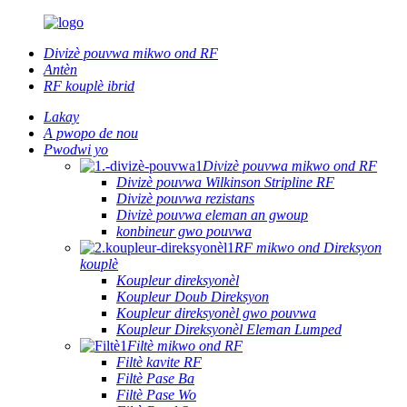
Divizè pouvwa mikwo ond RF
Antèn
RF kouplè ibrid
Lakay
A pwopo de nou
Pwodwi yo
Divizè pouvwa mikwo ond RF
Divizè pouvwa Wilkinson Stripline RF
Divizè pouvwa rezistans
Divizè pouvwa eleman an gwoup
konbineur gwo pouvwa
RF mikwo ond Direksyon
kouplè
Koupleur direksyonèl
Koupleur Doub Direksyon
Koupleur direksyonèl gwo pouvwa
Koupleur Direksyonèl Eleman Lumped
Filtè mikwo ond RF
Filtè kavite RF
Filtè Pase Ba
Filtè Pase Wo