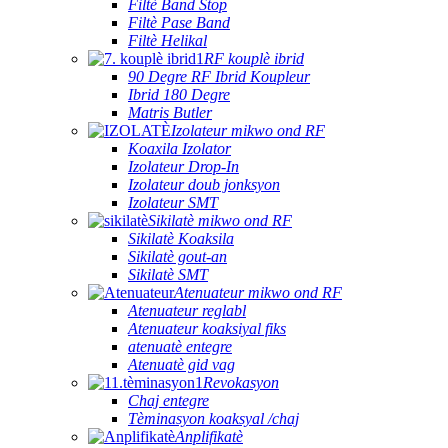
Filtè Band Stop
Filtè Pase Band
Filtè Helikal
RF kouplè ibrid
90 Degre RF Ibrid Koupleur
Ibrid 180 Degre
Matris Butler
Izolateur mikwo ond RF
Koaxila Izolator
Izolateur Drop-In
Izolateur doub jonksyon
Izolateur SMT
Sikilatè mikwo ond RF
Sikilatè Koaksila
Sikilatè gout-an
Sikilatè SMT
Atenuateur mikwo ond RF
Atenuateur reglabl
Atenuateur koaksiyal fiks
atenuatè entegre
Atenuatè gid vag
Revokasyon
Chaj entegre
Tèminasyon koaksyal /chaj
Anplifikatè