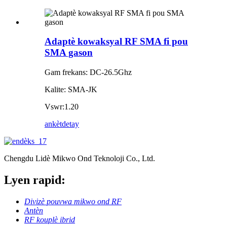
Adaptè kowaksyal RF SMA fi pou
SMA gason
Gam frekans: DC-26.5Ghz
Kalite: SMA-JK
Vswr:1.20
ankèt
detay
Chengdu Lidè Mikwo Ond Teknoloji Co., Ltd.
Lyen rapid:
Divizè pouvwa mikwo ond RF
Antèn
RF kouplè ibrid